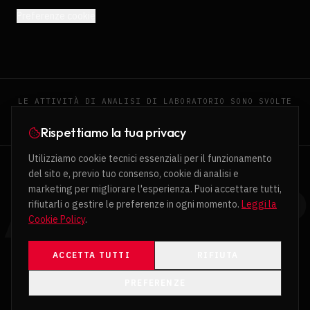
Preferenze cookie
LE ATTIVITÀ DI ANALISI DI LABORATORIO SONO SVOLTE
IN PARTNERSHIP CON ECOGEO, LABORATORIO
QUALIFICATO E SPECIALIZZATO.
Rispettiamo la tua privacy
Utilizziamo cookie tecnici essenziali per il funzionamento
del sito e, previo tuo consenso, cookie di analisi e
APPXAPP
marketing per migliorare l'esperienza. Puoi accettare tutti,
rifiutarli o gestire le preferenze in ogni momento.
Leggi la
Cookie Policy
.
ACCETTA TUTTI
RIFIUTA
PREFERENZE
©
2026
APPXAPP SRL ·
TUTTI I DIRITTI RISERVATI.
IMPACT · STRATEGY · INNOVATION